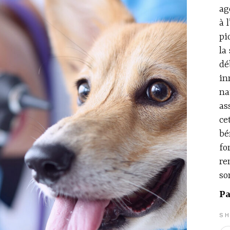
ag
à 
pi
la
dé
in
na
as
ce
bé
fo
re
so
Pa
SH